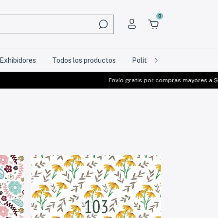
0
Exhibidores
Todos los productos
Política de Devolución
Envío gratis por compras mayores a $110000 (No aplica p