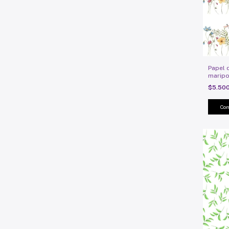
Papel d
maripo
$5.50