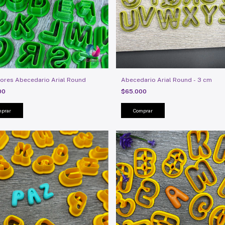
ores Abecedario Arial Round
Abecedario Arial Round - 3 cm
00
$65.000
prar
Comprar