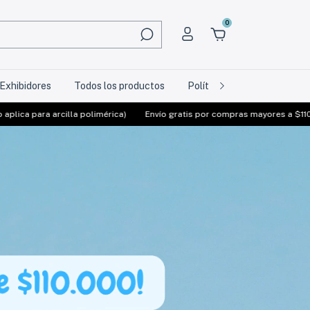
0
Exhibidores
Todos los productos
Política de Devolución
érica)
Envío gratis por compras mayores a $110000 (No aplica para arcil