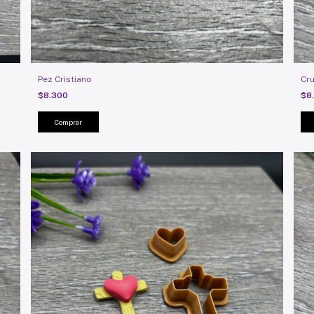
Pez Cristiano
Cru
$8.300
$8