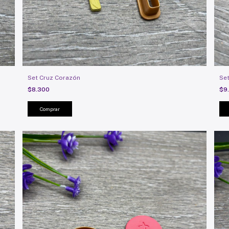
Set Cruz Corazón
Set
$8.300
$9