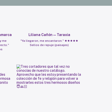
amarca
Liliana Cañón — Taraxia
 y me
"Ya llegaron, me encantaron." ★★★★★
fecto."
Sellos de repuje (paisajes)
os