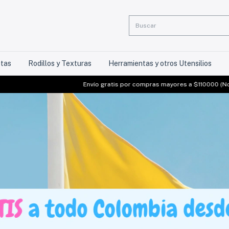
etas
Rodillos y Texturas
Herramientas y otros Utensilios
Envío gratis por compras mayores a $110000 (No aplica para arcilla polim