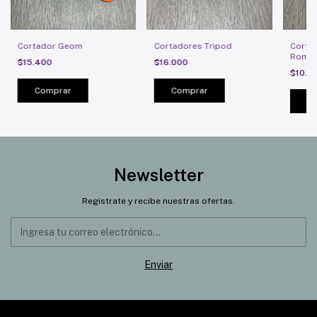
Cortador Geom
Cortadores Tripod
Corta
Rompe
$15.400
$16.000
Coraz
$10.5
Newsletter
Registrate y recibe nuestras ofertas.