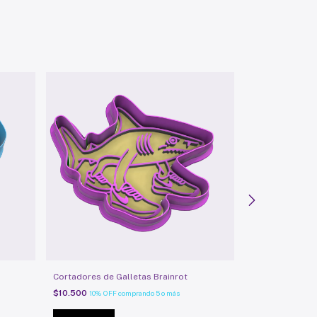
Cortadores de Galletas Brainrot
Cortadores de 
Amor
$10.500
10% OFF
comprando 5 o más
$10.500
10% OFF