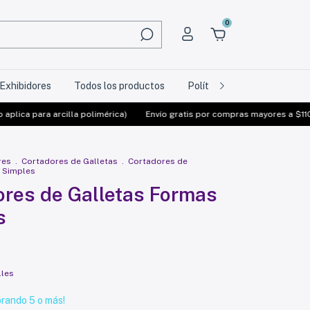
0
Exhibidores
Todos los productos
Política de Devolución
a para arcilla polimérica)
Envío gratis por compras mayores a $110000 (
res
.
Cortadores de Galletas
.
Cortadores de
 Simples
ores de Galletas Formas
s
lles
rando 5 o más!