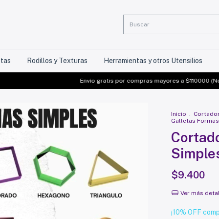
etas
Rodillos y Texturas
Herramientas y otros Utensilios
Envío gratis por compras mayores a $110000 (No aplic
Inicio
.
Cortado
Galletas Formas
Cortad
Simple
$9.400
Ver más deta
¡10% OFF comp