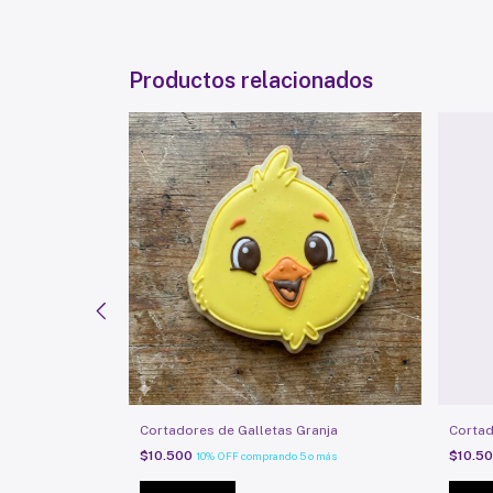
Productos relacionados
sito
Cortadores de Galletas Granja
Cortad
$10.500
$10.5
o más
10% OFF
comprando 5 o más