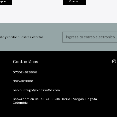
mprar
Comprar
ate y recibe nuestras ofertas.
Contactános
573024828800
3024828800
pao.buitrago@picasso3d.com
Showroom en Calle 67A 63-36 Barrio J Vargas, Bogotá,
Colombia