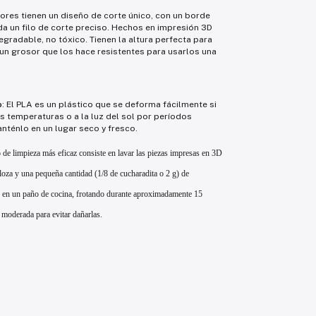
res tienen un diseño de corte único, con un borde
da un filo de corte preciso. Hechos en impresión 3D
egradable, no tóxico. Tienen la altura perfecta para
 un grosor que los hace resistentes para usarlos una
o
: El PLA es un plástico que se deforma fácilmente si
s temperaturas o a la luz del sol por períodos
ténlo en un lugar seco y fresco.
o de limpieza más eficaz consiste en lavar las piezas impresas en 3D
loza y una pequeña cantidad (1/8 de cucharadita o 2 g) de
o en un paño de cocina, frotando durante aproximadamente 15
moderada para evitar dañarlas.