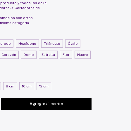
 producto y todos los de la
adores -> Cortadores de
romoción con otros
 misma categoría.
adrado
Hexágono
Triángulo
Óvalo
Corazón
Domo
Estrella
Flor
Huevo
8 cm
10 cm
12 cm