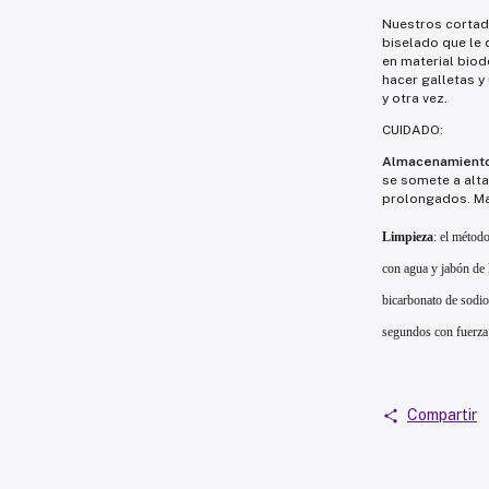
Nuestros cortado
biselado que le 
en material biod
hacer galletas y
y otra vez.
CUIDADO:
Almacenamient
se somete a alta
prolongados. Man
Limpieza
: el métod
con agua y jabón de 
bicarbonato de sodi
segundos con fuerza 
Compartir