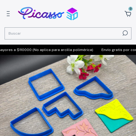
0
res a $110000 (No aplica para arcilla polimérica)
Envío gratis por comp