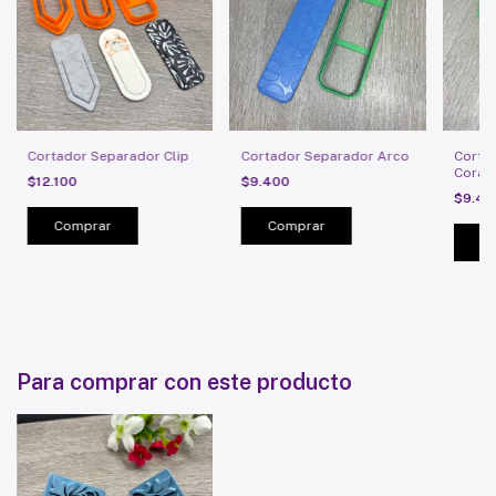
Cortador Separador Clip
Cortador Separador Arco
Corta
Coraz
$12.100
$9.400
$9.4
Comprar
Para comprar con este producto