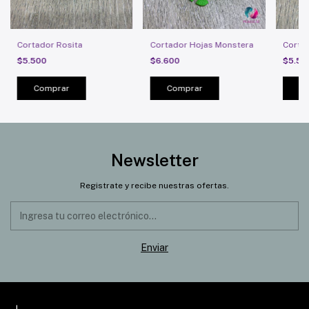
Cortador Rosita
Cortador Hojas Monstera
Cortad
$5.500
$6.600
$5.5
Comprar
C
Newsletter
Registrate y recibe nuestras ofertas.